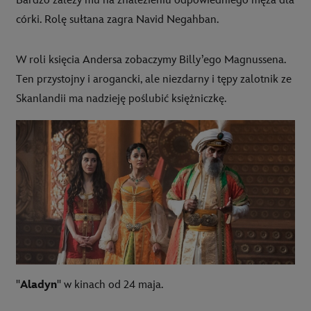
Bardzo zależy mu na znalezieniu odpowiedniego męża dla
córki. Rolę sułtana zagra Navid Negahban.
W roli księcia Andersa zobaczymy Billy’ego Magnussena.
Ten przystojny i arogancki, ale niezdarny i tępy zalotnik ze
Skanlandii ma nadzieję poślubić księżniczkę.
"
Aladyn
" w kinach od 24 maja.