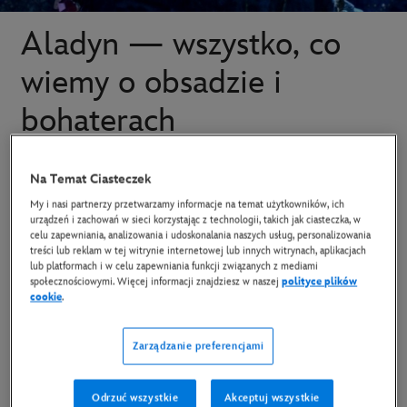
Aladyn — wszystko, co
wiemy o obsadzie i
bohaterach
Dpwiedz sie więcej o najnowszym
Na Temat Ciasteczek
filmie „Aladyn”.
My i nasi partnerzy przetwarzamy informacje na temat użytkowników, ich
urządzeń i zachowań w sieci korzystając z technologii, takich jak ciasteczka, w
celu zapewniania, analizowania i udoskonalania naszych usług, personalizowania
treści lub reklam w tej witrynie internetowej lub innych witrynach, aplikacjach
Gdy Guy Ritchie staje za kamerą, nie może być miejsca na
lub platformach i w celu zapewniania funkcji związanych z mediami
nudę! Mistrz kina łotrzykowskiego wziął na warsztat
społecznościowymi. Więcej informacji znajdziesz w naszej
polityce plików
cookie
.
historię ulicznego rozrabiaki
Aladyna
, odważnej
księżniczki Dżasminy oraz Dżina, którego postać może w
Zarządzanie preferencjami
znaczący sposób zaważyć na losach wszystkich bohaterów
filmu.
Odrzuć wszystkie
Akceptuj wszystkie