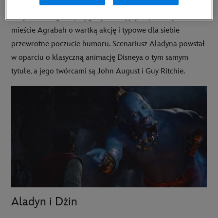
Reżyser wzbogacił przygody w fikcyjnym, portowym
mieście Agrabah o wartką akcję i typowe dla siebie
przewrotne poczucie humoru. Scenariusz
Aladyna
powstał
w oparciu o klasyczną animację Disneya o tym samym
tytule, a jego twórcami są John August i Guy Ritchie.
Aladyn i Dżin