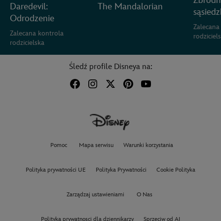
Zbrodn
Daredevil:
The Mandalorian
sąsied
Odrodzenie
Zalecana
Zalecana kontrola
rodziciel
rodzicielska
Śledź profile Disneya na:
Pomoc
Mapa serwisu
Warunki korzystania
Polityka prywatności UE
Polityka Prywatności
Cookie Polityka
Zarządzaj ustawieniami
O Nas
Polityka prywatnosci dla dziennikarzy
Sprzeciw od AI