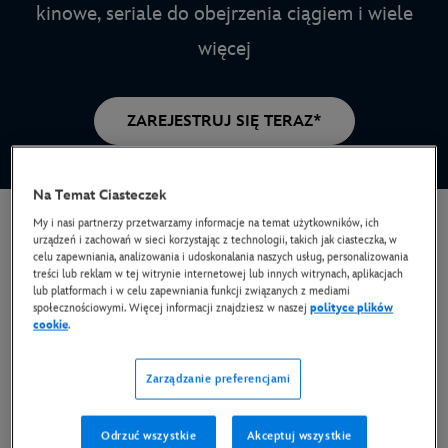
kinowe, seriale do obejrzenia ciągiem i wiele
więcej
ZAREJESTRUJ SIĘ TERAZ*
* Wymagana subskrypcja | Subskrypcja już od 34,99 zł za miesiąc
Na Temat Ciasteczek
Przedstawiamy Disney+
My i nasi partnerzy przetwarzamy informacje na temat użytkowników, ich
urządzeń i zachowań w sieci korzystając z technologii, takich jak ciasteczka, w
celu zapewniania, analizowania i udoskonalania naszych usług, personalizowania
treści lub reklam w tej witrynie internetowej lub innych witrynach, aplikacjach
lub platformach i w celu zapewniania funkcji związanych z mediami
Odkrywaj najwspanialsze historie od Disney,
społecznościowymi. Więcej informacji znajdziesz w naszej
polityce plików
cookie
.
Pixar, Marvel, National Geographic, Hulu oraz
z sagi Gwiezdnych Wojen w jednym miejscu.
Zarządzanie preferencjami
Przeczytaj, aby poznać jeszcze więcej
Odrzuć wszystkie
Akceptuj wszystkie
powodów, dla których warto oglądać Disney+.