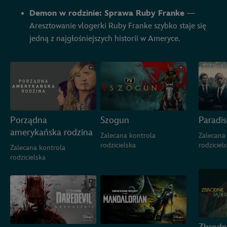
Demon w rodzinie: Sprawa Ruby Franke
—
Aresztowanie vlogerki Ruby Franke szybko staje się
jedną z najgłośniejszych historii w Ameryce.
Porządna
Szogun
Paradis
amerykańska rodzina
Zalecana kontrola
Zalecana
rodzicielska
rodziciel
Zalecana kontrola
rodzicielska