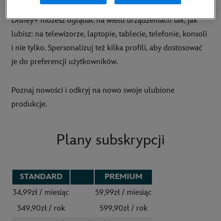
Disney+ możesz oglądać na wielu urządzeniach tak, jak
lubisz: na telewizorze, laptopie, tablecie, telefonie, konsoli
i nie tylko. Spersonalizuj też kilka profili, aby dostosować
je do preferencji użytkowników.
Poznaj nowości i odkryj na nowo swoje ulubione
produkcje.
Plany subskrypcji
STANDARD
_____
PREMIUM
34,99zł / miesiąc
59,99zł / miesiąc
349,90zł / rok
599,90zł / rok