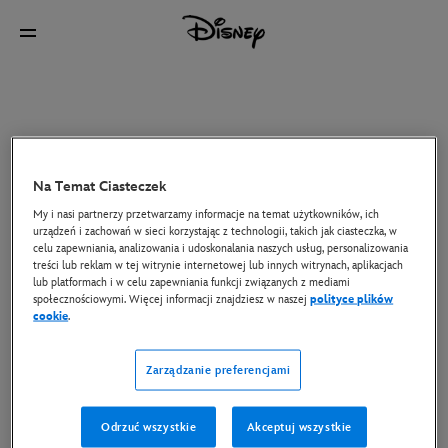
Na Temat Ciasteczek
My i nasi partnerzy przetwarzamy informacje na temat użytkowników, ich
urządzeń i zachowań w sieci korzystając z technologii, takich jak ciasteczka, w
celu zapewniania, analizowania i udoskonalania naszych usług, personalizowania
treści lub reklam w tej witrynie internetowej lub innych witrynach, aplikacjach
lub platformach i w celu zapewniania funkcji związanych z mediami
społecznościowymi. Więcej informacji znajdziesz w naszej
polityce plików
cookie
.
Zarządzanie preferencjami
Odrzuć wszystkie
Akceptuj wszystkie