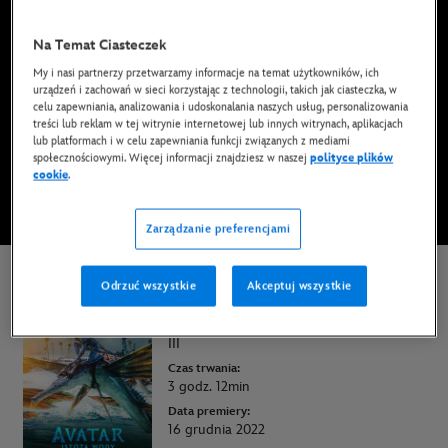
Film już dostępny na Disney+*, DVD, Blu-Ray albo
w formie cyfrowej
Na Temat Ciasteczek
My i nasi partnerzy przetwarzamy informacje na temat użytkowników, ich
urządzeń i zachowań w sieci korzystając z technologii, takich jak ciasteczka, w
OGLĄDAJ NA DISNEY+
celu zapewniania, analizowania i udoskonalania naszych usług, personalizowania
treści lub reklam w tej witrynie internetowej lub innych witrynach, aplikacjach
lub platformach i w celu zapewniania funkcji związanych z mediami
społecznościowymi. Więcej informacji znajdziesz w naszej
polityce plików
KUP FILM
cookie
.
* Obowiązują Warunki użytkowania
Zarządzanie preferencjami
Odrzuć wszystkie
Akceptuj wszystkie
Avatar: Istota wody
Ograniczenie wiekowe:
III
Czas trwania:
3 godz. 12min
Data premiery:
16 grudnia 2022