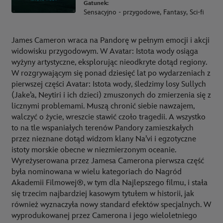
Gatunek:
Sensacyjno - przygodowe, Fantasy, Sci-fi
James Cameron wraca na Pandorę w pełnym emocji i akcji
widowisku przygodowym. W Avatar: Istota wody osiąga
wyżyny artystyczne, eksplorując nieodkryte dotąd regiony.
W rozgrywającym się ponad dziesięć lat po wydarzeniach z
pierwszej części Avatar: Istota wody, śledzimy losy Sullych
(Jake’a, Neytiri i ich dzieci) zmuszonych do zmierzenia się z
licznymi problemami. Muszą chronić siebie nawzajem,
walczyć o życie, wreszcie stawić czoło tragedii. A wszystko
to na tle wspaniałych terenów Pandory zamieszkałych
przez nieznane dotąd widzom klany Na’vi i egzotyczne
istoty morskie obecne w niezmierzonym oceanie.
Wyreżyserowana przez Jamesa Camerona pierwsza część
była nominowana w wielu kategoriach do Nagród
Akademii Filmowej®, w tym dla Najlepszego filmu, i stała
się trzecim najbardziej kasowym tytułem w historii, jak
również wyznaczyła nowy standard efektów specjalnych. W
wyprodukowanej przez Camerona i jego wieloletniego