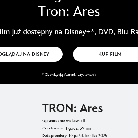
ilm już dostępny na Disney+*, DVD, Blu-R
OGLĄDAJ NA DISNEY+
KUP FILM
* Obowiązują Warunki użytkowania
TRON: Ares
III
Ograniczenie wiekowe:
1 godz. 59min
Czas trwania:
10 października 2025
Data premiery: