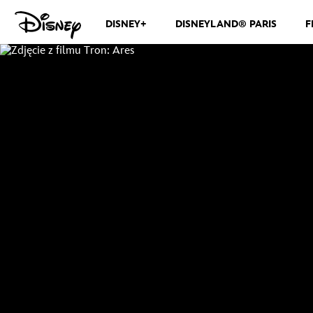
DISNEY+
DISNEYLAND® PARIS
F