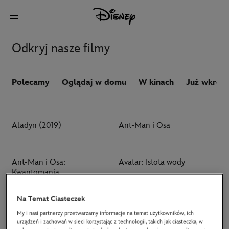
Odkryj nasze filmy
Polecamy
Oglądaj w domu
W kinach
Już wkrót
Aladyn (2019)
Ant-Man i Osa
Ant-Man i Osa:
Avatar: Istota wody
Kwantomania
Na Temat Ciasteczek
Avatar: Ogień i popiół
Avengers: Doomsday
My i nasi partnerzy przetwarzamy informacje na temat użytkowników, ich
urządzeń i zachowań w sieci korzystając z technologii, takich jak ciasteczka, w