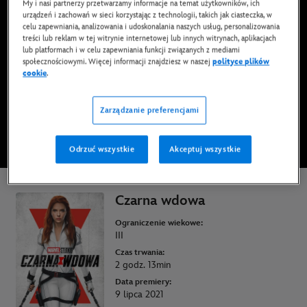
My i nasi partnerzy przetwarzamy informacje na temat użytkowników, ich
Film już dostępny na Disney+*, DVD, Blu-Ray albo
urządzeń i zachowań w sieci korzystając z technologii, takich jak ciasteczka, w
w formie cyfrowej
celu zapewniania, analizowania i udoskonalania naszych usług, personalizowania
treści lub reklam w tej witrynie internetowej lub innych witrynach, aplikacjach
lub platformach i w celu zapewniania funkcji związanych z mediami
społecznościowymi. Więcej informacji znajdziesz w naszej
polityce plików
OGLĄDAJ NA DISNEY+
cookie
.
Zarządzanie preferencjami
KUP FILM
Odrzuć wszystkie
Akceptuj wszystkie
* Obowiązują Warunki użytkowania
Czarna wdowa
Ograniczenie wiekowe:
III
Czas trwania:
2 godz. 13min
Data premiery:
9 lipca 2021