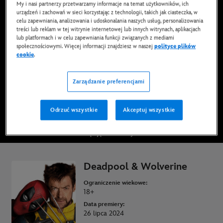
My i nasi partnerzy przetwarzamy informacje na temat użytkowników, ich
urządzeń i zachowań w sieci korzystając z technologii, takich jak ciasteczka, w
celu zapewniania, analizowania i udoskonalania naszych usług, personalizowania
treści lub reklam w tej witrynie internetowej lub innych witrynach, aplikacjach
lub platformach i w celu zapewniania funkcji związanych z mediami
Film już dostępny na Disney+*, DVD, Blu-Ray
społecznościowymi. Więcej informacji znajdziesz w naszej
polityce plików
cookie
.
OGLĄDAJ NA DISNEY+
Zarządzanie preferencjami
KUP FILM
Odrzuć wszystkie
Akceptuj wszystkie
* Obowiązują Warunki użytkowania
Deadpool & Wolverine
Ograniczenie wiekowe:
18+
Data premiery:
26 lipca 2024