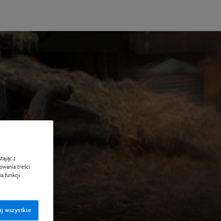
tając z
zowania treści
a funkcji
j wszystkie