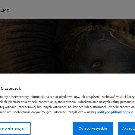
ILMY
Ciasteczek
tnerzy przetwarzamy informacje na temat użytkowników, ich urządzeń i zachowań w sieci korzys
takich jak ciasteczka, w celu zapewniania, analizowania i udoskonalania naszych usług, personali
tej witrynie internetowej lub innych witrynach, aplikacjach lub platformach i w celu zapewniani
 mediami społecznościowymi. Więcej informacji znajdziesz w naszej
polityce plików cookie
.
ie preferencjami
Odrzuć wszystkie
Akceptu