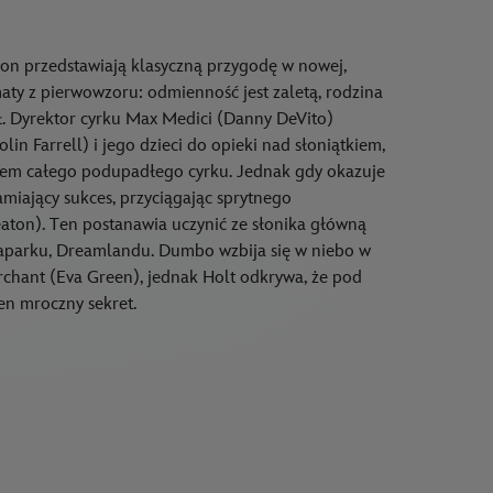
ton przedstawiają klasyczną przygodę w nowej,
aty z pierwowzoru: odmienność jest zaletą, rodzina
eł. Dyrektor cyrku Max Medici (Danny DeVito)
in Farrell) i jego dzieci do opieki nad słoniątkiem,
kiem całego podupadłego cyrku. Jednak gdy okazuje
łamiający sukces, przyciągając sprytnego
eaton). Ten postanawia uczynić ze słonika główną
aparku, Dreamlandu. Dumbo wzbija się w niebo w
rchant (Eva Green), jednak Holt odkrywa, że pod
en mroczny sekret.