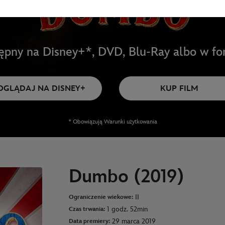
tępny na Disney+*, DVD, Blu-Ray albo w fo
OGLĄDAJ NA DISNEY+
KUP FILM
* Obowiązują Warunki użytkowania
Dumbo (2019)
II
Ograniczenie wiekowe:
1 godz. 52min
Czas trwania:
29 marca 2019
Data premiery: