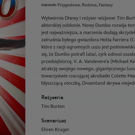
Przygodowe, Rodzina, Fantasy
Gatunek:
Wytwórnia Disney i reżyser-wizjoner Tim Bur
aktorskiej odsłonie. Nowy Dumbo rozwija tem
jest najważniejsza, a marzenia dodają skrzyd
zatrudnia byłego gwiazdora Holta Farriera (Col
które z racji ogromnych uszu jest pośmiewis
się, że Dumbo potrafi latać, cyrk odnosi osza
przedsiębiorcę, V. A. Vandevere'a (Michael K
atrakcję swojego nowego, gigantycznego lun
towarzystwie czarującej akrobatki Colette Ma
błyszczącą otoczką, Dreamland skrywa niejed
Reżyseria
Tim Burton
Scenariusz
Ehren Kruger