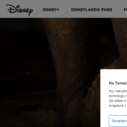
DISNEY+
DISNEYLAND® PARIS
F
Na Temat 
My i nasi par
technologii, 
lub reklam w 
związanych z
Zarządzan