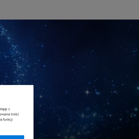
tając z
zowania treści
a funkcji