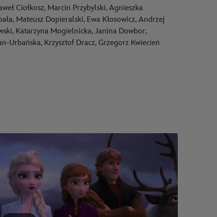
aweł Ciołkosz, Marcin Przybylski, Agnieszka
bała, Mateusz Dopieralski, Ewa Kłosowicz, Andrzej
wski, Katarzyna Mogielnicka, Janina Dowbor,
Urbańska, Krzysztof Dracz, Grzegorz Kwiecień