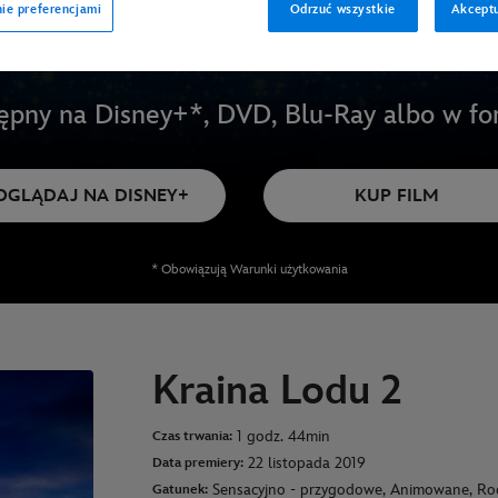
ie preferencjami
Odrzuć wszystkie
Akceptu
tępny na Disney+*, DVD, Blu-Ray albo w fo
OGLĄDAJ NA DISNEY+
KUP FILM
* Obowiązują Warunki użytkowania
Kraina Lodu 2
1 godz. 44min
Czas trwania:
22 listopada 2019
Data premiery:
Sensacyjno - przygodowe, Animowane, Rod
Gatunek: