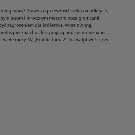
czną mocą? Prawda o przeszłości czeka na odkrycie,
owanym lasom i mrocznym morzom poza granicami
 być zagrożeniem dla królestwa. Wraz z Anną,
 niebezpieczną choć fascynującą podróż w nieznane.
yt wiele mocy. W „Krainie lodu 2” ma wątpliwości, czy