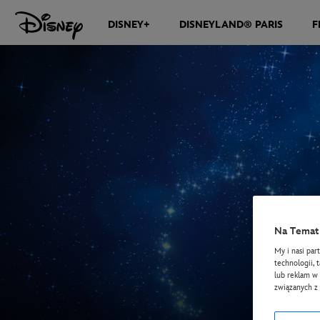
DISNEY+
DISNEYLAND® PARIS
F
Na Temat 
My i nasi par
technologii, 
lub reklam w 
związanych z