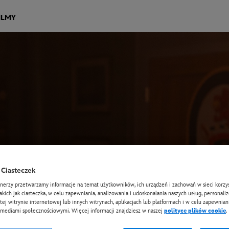
ILMY
Ciasteczek
tnerzy przetwarzamy informacje na temat użytkowników, ich urządzeń i zachowań w sieci korzys
takich jak ciasteczka, w celu zapewniania, analizowania i udoskonalania naszych usług, personali
tej witrynie internetowej lub innych witrynach, aplikacjach lub platformach i w celu zapewniani
 mediami społecznościowymi. Więcej informacji znajdziesz w naszej
polityce plików cookie
.