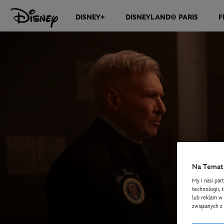
DISNEY+
DISNEYLAND® PARIS
F
Na Temat 
My i nasi par
technologii, 
lub reklam w 
związanych z