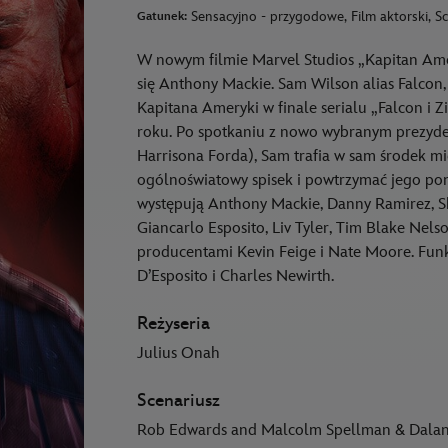
Sensacyjno - przygodowe, Film aktorski, Sc
Gatunek:
W nowym filmie Marvel Studios „Kapitan Ame
się Anthony Mackie. Sam Wilson alias Falcon,
Kapitana Ameryki w finale serialu „Falcon i
roku. Po spotkaniu z nowo wybranym prezy
Harrisona Forda), Sam trafia w sam środek 
ogólnoświatowy spisek i powtrzymać jego pom
występują Anthony Mackie, Danny Ramirez, S
Giancarlo Esposito, Liv Tyler, Tim Blake Nels
producentami Kevin Feige i Nate Moore. Fun
D’Esposito i Charles Newirth.
Reżyseria
Julius Onah
Scenariusz
Rob Edwards and Malcolm Spellman & Dalan