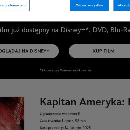
ie preferencjami
Odrzuć wszystkie
Akceptu
ilm już dostępny na Disney+*, DVD, Blu-R
OGLĄDAJ NA DISNEY+
KUP FILM
* Obowiązują Warunki użytkowania
Kapitan Ameryka: 
III
Ograniczenie wiekowe:
1 godz. 58min
Czas trwania:
14 lutego 2025
Data premiery: