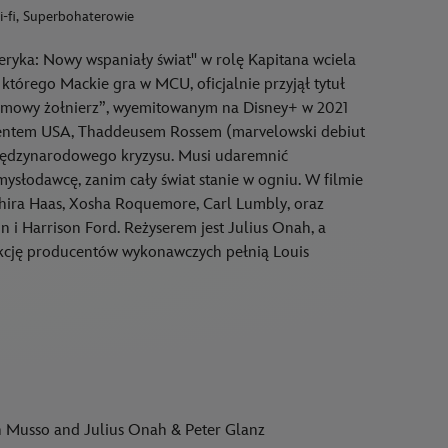
i-fi, Superbohaterowie
ryka: Nowy wspaniały świat" w rolę Kapitana wciela
 którego Mackie gra w MCU, oficjalnie przyjął tytuł
 Zimowy żołnierz”, wyemitowanym na Disney+ w 2021
dentem USA, Thaddeusem Rossem (marvelowski debiut
międzynarodowego kryzysu. Musi udaremnić
ysłodawcę, zanim cały świat stanie w ogniu. W filmie
hira Haas, Xosha Roquemore, Carl Lumbly, oraz
on i Harrison Ford. Reżyserem jest Julius Onah, a
kcję producentów wykonawczych pełnią Louis
 Musso and Julius Onah & Peter Glanz