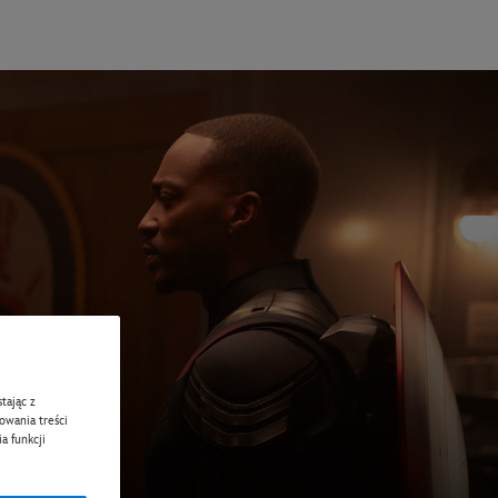
tając z
zowania treści
a funkcji