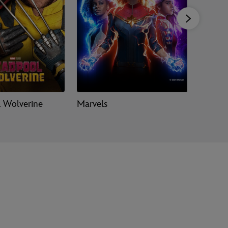
 Wolverine
Marvels
Strażni
3